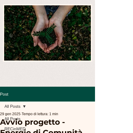
Post
All Posts
29 gen 2025
Tempo di lettura: 1 min
All Posts
Avvio progetto -
RECinMED
Energie di Comunità