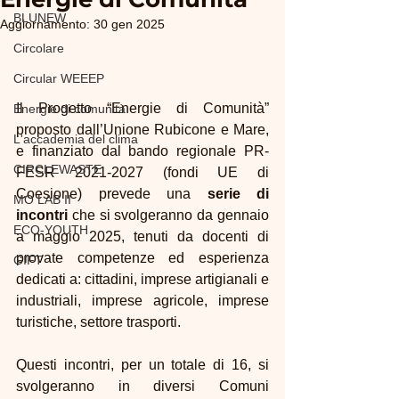
BLUNEW
Aggiornamento:
30 gen 2025
Circolare
Circular WEEEP
Il Progetto “Energie di Comunità” 
Energie di comunità
proposto dall’Unione Rubicone e Mare, 
L'accademia del clima
e finanziato dal bando regionale PR-
CIRCLEWASTE
FESR 2021-2027 (fondi UE di 
Coesione) prevede una 
serie di 
MO LAB II
incontri
 che si svolgeranno da gennaio 
ECO-YOUTH
a maggio 2025, tenuti da docenti di 
provate competenze ed esperienza 
GIFT
dedicati a: cittadini, imprese artigianali e 
industriali, imprese agricole, imprese 
turistiche, settore trasporti.
Questi incontri, per un totale di 16, si 
svolgeranno in diversi Comuni 