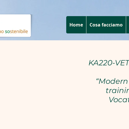
Home
Cosa facciamo
KA220-VET 
“Modern 
traini
Vocat