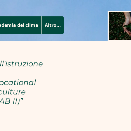
ademia del clima
Altro...
l'istruzione
ocational
culture
B II)”